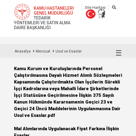
Site Haritası
KAMU HASTANELERİ
GENEL MÜDÜRLÜĞÜ
TEDARİK
YÖNTEMLERİ VE SATIN ALMA
DAİRE BAŞKANLIĞI
☰
Anasafya
Mevzuat
Usul ve Esaslar
Kamu Kurum ve Kuruluşlarında Personel
Çalıştırılmasına Dayalı Hizmet Alımlı Sözleşmeleri
Kapsamında Çalıştırılmakta Olan İşçilerin Sürekli
İşçi Kadrolarına veya Mahalli İdare Şirketlerinde
İşçi Statüsüne Geçirilmesine İlişkin 375 Sayılı
Kanun Hükmünde Kararnamenin Geçici 23 ve
Geçici 24 Üncü Maddelerinin Uygulanmasına Dair
Usul ve Esaslar.pdf
Mal Alımlarında Uygulanacak Fiyat Farkına İlişkin
Esaslar