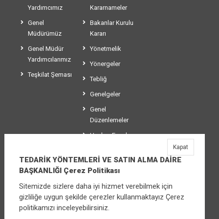
Yardımcımız
Kararnameler
Genel
Bakanlar Kurulu
Müdürümüz
Kararı
Genel Müdür
Yönetmelik
Yardımcılarımız
Yönergeler
Teşkilat Şeması
Tebliğ
Genelgeler
Genel
Düzenlemeler
Usul ve Esaslar
Kapat
Makaleler
TEDARİK YÖNTEMLERİ VE SATIN ALMA DAİRE
BAŞKANLIĞI Çerez Politikası
Sitemizde sizlere daha iyi hizmet verebilmek için
TEDARİK YÖNTEMLERİ VE SATIN ALMA
gizliliğe uygun şekilde çerezler kullanmaktayız Çerez
DAİRE BAŞKANLIĞI
politikamızı inceleyebilirsiniz.
Üniversiteler Mahallesi Şehit Mehmet Bayraktar