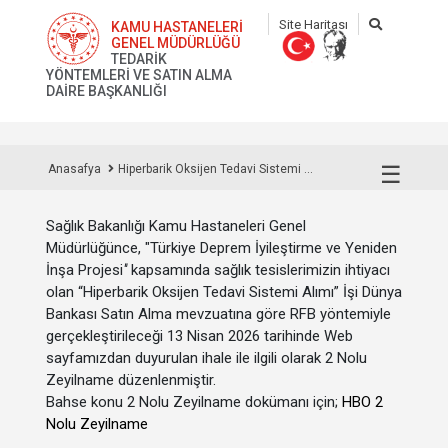
Site Haritası
KAMU HASTANELERİ
GENEL MÜDÜRLÜĞÜ
TEDARİK
YÖNTEMLERİ VE SATIN ALMA
DAİRE BAŞKANLIĞI
☰
Anasafya
Hiperbarik Oksijen Tedavi Sistemi ...
Sağlık Bakanlığı Kamu Hastaneleri Genel
Müdürlüğünce, "Türkiye Deprem İyileştirme ve Yeniden
İnşa Projesi
"
kapsamında sağlık tesislerimizin ihtiyacı
olan “Hiperbarik Oksijen Tedavi Sistemi Alımı” İşi Dünya
Bankası Satın Alma mevzuatına göre RFB yöntemiyle
gerçekleştirileceği 13 Nisan 2026 tarihinde Web
sayfamızdan duyurulan ihale ile ilgili olarak 2 Nolu
Zeyilname düzenlenmiştir.
Bahse konu 2 Nolu Zeyilname dokümanı için;
HBO 2
Nolu Zeyilname