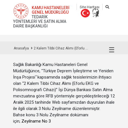
Site Haritası
KAMU HASTANELERİ
GENEL MÜDÜRLÜĞÜ
TEDARİK
YÖNTEMLERİ VE SATIN ALMA
DAİRE BAŞKANLIĞI
☰
Anasafya
2 Kalem Tıbbi Cihaz Alımı (Eforlu ...
Sağlık Bakanlığı Kamu Hastaneleri Genel
Müdürlüğünce, "Türkiye Deprem İyileştirme ve Yeniden
İnşa Projesi
"
kapsamında sağlık tesislerimizin ihtiyacı
olan “2 Kalem Tıbbi Cihaz Alımı (Eforlu EKG ve
Polisomnografi Cihazı)” İşi Dünya Bankası Satın Alma
mevzuatına göre RFB yöntemiyle gerçekleştirileceği 12
Aralık 2025 tarihinde Web sayfamızdan duyurulan ihale
ile ilgili olarak 3 Nolu Zeyilname düzenlenmiştir.
Bahse konu 3 Nolu Zeyilname dokümanı
için;
Zeyilname No 3