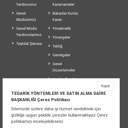
Yardımcımız
Kararnameler
Genel
Bakanlar Kurulu
Müdürümüz
Kararı
Genel Müdür
Yönetmelik
Yardımcılarımız
Yönergeler
Teşkilat Şeması
Tebliğ
Genelgeler
Genel
Düzenlemeler
Usul ve Esaslar
Kapat
Makaleler
TEDARİK YÖNTEMLERİ VE SATIN ALMA DAİRE
BAŞKANLIĞI Çerez Politikası
Sitemizde sizlere daha iyi hizmet verebilmek için
TEDARİK YÖNTEMLERİ VE SATIN ALMA
gizliliğe uygun şekilde çerezler kullanmaktayız Çerez
DAİRE BAŞKANLIĞI
politikamızı inceleyebilirsiniz.
Üniversiteler Mahallesi Şehit Mehmet Bayraktar