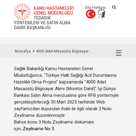
Site Haritası
KAMU HASTANELERİ
GENEL MÜDÜRLÜĞÜ
TEDARİK
YÖNTEMLERİ VE SATIN ALMA
DAİRE BAŞKANLIĞI
☰
Anasafya
4000 Adet Masaüstü Bilgisayar ...
Sağlık Bakanlığı Kamu Hastaneleri Genel
Müdürlüğünce, "Türkiye Halk Sağlığı Acil Durumlarına
Hazırlıklı Olma Projesi" kapsamında “4000 Adet
Masaüstü Bilgisayar Alımı (Monitör Dahil)” İşi Dünya
Bankası Satın Alma mevzuatına göre RFB yöntemiyle
gerçekleştirileceği 30 Mart 2025 tarihinde Web
sayfamızdan duyurulan ihale ile ilgili olarak 3 Nolu
Zeyilname düzenlenmiştir.
Bahse konu 3 Nolu Zeyilname dokümanı
için;
Zeyilname No 3