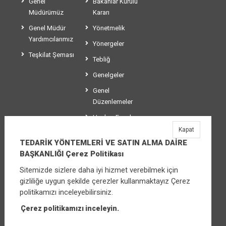
Genel
Bakanlar Kurulu
Müdürümüz
Kararı
Genel Müdür
Yönetmelik
Yardımcılarımız
Yönergeler
Teşkilat Şeması
Tebliğ
Genelgeler
Genel
Düzenlemeler
Usul ve Esaslar
Kapat
Makaleler
TEDARİK YÖNTEMLERİ VE SATIN ALMA DAİRE
BAŞKANLIĞI Çerez Politikası
Sitemizde sizlere daha iyi hizmet verebilmek için
TEDARİK YÖNTEMLERİ VE SATIN ALMA
gizliliğe uygun şekilde çerezler kullanmaktayız Çerez
DAİRE BAŞKANLIĞI
politikamızı inceleyebilirsiniz.
Üniversiteler Mahallesi Şehit Mehmet Bayraktar
Caddesi No:3 Çankaya/Ankara
Çerez politikamızı inceleyin.
Santral:
0 312 565 04 15