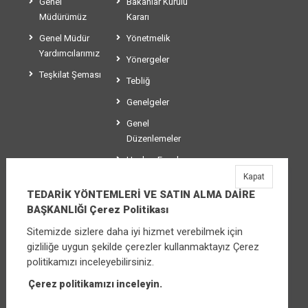
Genel
Bakanlar Kurulu
Müdürümüz
Kararı
Genel Müdür
Yönetmelik
Yardımcılarımız
Yönergeler
Teşkilat Şeması
Tebliğ
Genelgeler
Genel
Düzenlemeler
Usul ve Esaslar
Kapat
Makaleler
TEDARİK YÖNTEMLERİ VE SATIN ALMA DAİRE
BAŞKANLIĞI Çerez Politikası
Sitemizde sizlere daha iyi hizmet verebilmek için
TEDARİK YÖNTEMLERİ VE SATIN ALMA
gizliliğe uygun şekilde çerezler kullanmaktayız Çerez
DAİRE BAŞKANLIĞI
politikamızı inceleyebilirsiniz.
Üniversiteler Mahallesi Şehit Mehmet Bayraktar
Caddesi No:3 Çankaya/Ankara
Çerez politikamızı inceleyin.
Santral:
0 312 565 04 15