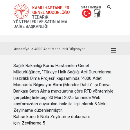
Site Haritası
KAMU HASTANELERİ
GENEL MÜDÜRLÜĞÜ
TEDARİK
YÖNTEMLERİ VE SATIN ALMA
DAİRE BAŞKANLIĞI
☰
Anasafya
4000 Adet Masaüstü Bilgisayar ...
Sağlık Bakanlığı Kamu Hastaneleri Genel
Müdürlüğünce, "Türkiye Halk Sağlığı Acil Durumlarına
Hazırlıklı Olma Projesi" kapsamında “4000 Adet
Masaüstü Bilgisayar Alımı (Monitör Dahil)” İşi Dünya
Bankası Satın Alma mevzuatına göre RFB yöntemiyle
gerçekleştirileceği 30 Mart 2025 tarihinde Web
sayfamızdan duyurulan ihale ile ilgili olarak 5 Nolu
Zeyilname düzenlenmiştir.
Bahse konu 5 Nolu Zeyilname dokümanı
için;
Zeyilname 5