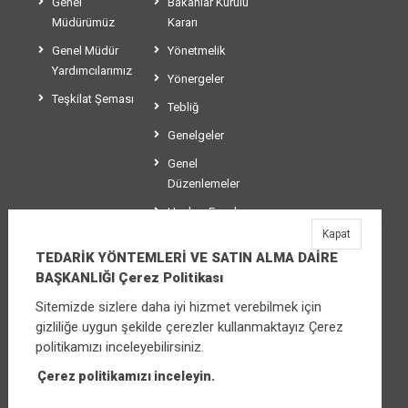
Genel
Bakanlar Kurulu
Müdürümüz
Kararı
Genel Müdür
Yönetmelik
Yardımcılarımız
Yönergeler
Teşkilat Şeması
Tebliğ
Genelgeler
Genel
Düzenlemeler
Usul ve Esaslar
Kapat
Makaleler
TEDARİK YÖNTEMLERİ VE SATIN ALMA DAİRE
BAŞKANLIĞI Çerez Politikası
Sitemizde sizlere daha iyi hizmet verebilmek için
TEDARİK YÖNTEMLERİ VE SATIN ALMA
gizliliğe uygun şekilde çerezler kullanmaktayız Çerez
DAİRE BAŞKANLIĞI
politikamızı inceleyebilirsiniz.
Üniversiteler Mahallesi Şehit Mehmet Bayraktar
Caddesi No:3 Çankaya/Ankara
Çerez politikamızı inceleyin.
Santral:
0 312 565 04 15