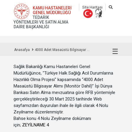
Site Haritası
KAMU HASTANELERİ
GENEL MÜDÜRLÜĞÜ
TEDARİK
YÖNTEMLERİ VE SATIN ALMA
DAİRE BAŞKANLIĞI
☰
Anasafya
4000 Adet Masaüstü Bilgisayar ...
Sağlık Bakanlığı Kamu Hastaneleri Genel
Müdürlüğünce, "Türkiye Halk Sağlığı Acil Durumlarına
Hazırlıklı Olma Projesi" kapsamında “4000 Adet
Masaüstü Bilgisayar Alımı (Monitör Dahil)” İşi Dünya
Bankası Satın Alma mevzuatına göre RFB yöntemiyle
gerçekleştirileceği 30 Mart 2025 tarihinde Web
sayfamızdan duyurulan ihale ile ilgili olarak 4 Nolu
Zeyilname düzenlenmiştir.
Bahse konu 4 Nolu Zeyilname dokümanı
için;
ZEYİLNAME 4