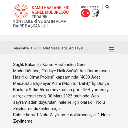
Site Haritası
KAMU HASTANELERİ
GENEL MÜDÜRLÜĞÜ
TEDARİK
YÖNTEMLERİ VE SATIN ALMA
DAİRE BAŞKANLIĞI
☰
Anasafya
4000 Adet Masaüstü Bilgisayar ...
Sağlık Bakanlığı Kamu Hastaneleri Genel
Müdürlüğünce, "Türkiye Halk Sağlığı Acil Durumlarına
Hazırlıklı Olma Projesi" kapsamında “4000 Adet
Masaüstü Bilgisayar Alımı (Monitör Dahil)” İşi Dünya
Bankası Satın Alma mevzuatına göre RFB yöntemiyle
gerçekleştirileceği 30 Mart 2025 tarihinde Web
sayfamızdan duyurulan ihale ile ilgili olarak 1 Nolu
Zeyilname düzenlenmiştir.
Bahse konu 1 Nolu Zeyilname dokümanı için;
1 Nolu
Zeyilname