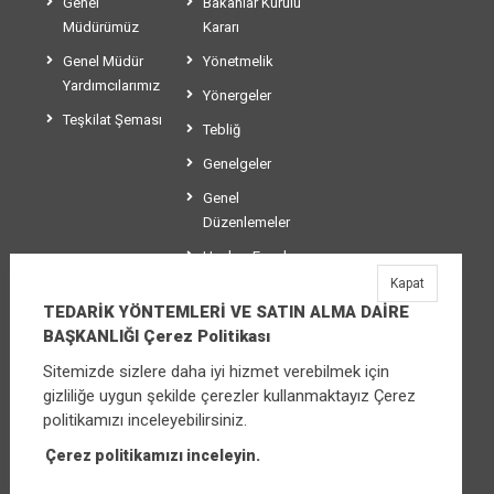
Genel
Bakanlar Kurulu
Müdürümüz
Kararı
Genel Müdür
Yönetmelik
Yardımcılarımız
Yönergeler
Teşkilat Şeması
Tebliğ
Genelgeler
Genel
Düzenlemeler
Usul ve Esaslar
Kapat
Makaleler
TEDARİK YÖNTEMLERİ VE SATIN ALMA DAİRE
BAŞKANLIĞI Çerez Politikası
Sitemizde sizlere daha iyi hizmet verebilmek için
TEDARİK YÖNTEMLERİ VE SATIN ALMA
gizliliğe uygun şekilde çerezler kullanmaktayız Çerez
DAİRE BAŞKANLIĞI
politikamızı inceleyebilirsiniz.
Üniversiteler Mahallesi Şehit Mehmet Bayraktar
Caddesi No:3 Çankaya/Ankara
Çerez politikamızı inceleyin.
Santral:
0 312 565 04 15