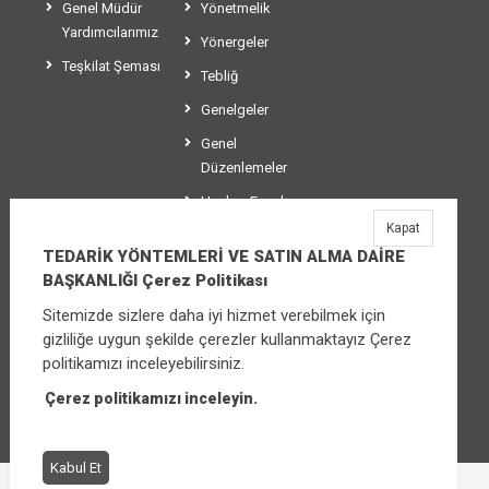
Genel Müdür
Yönetmelik
Yardımcılarımız
Yönergeler
Teşkilat Şeması
Tebliğ
Genelgeler
Genel
Düzenlemeler
Usul ve Esaslar
Kapat
Makaleler
TEDARİK YÖNTEMLERİ VE SATIN ALMA DAİRE
BAŞKANLIĞI Çerez Politikası
Sitemizde sizlere daha iyi hizmet verebilmek için
TEDARİK YÖNTEMLERİ VE SATIN ALMA
gizliliğe uygun şekilde çerezler kullanmaktayız Çerez
DAİRE BAŞKANLIĞI
politikamızı inceleyebilirsiniz.
Üniversiteler Mahallesi Şehit Mehmet Bayraktar
Caddesi No:3 Çankaya/Ankara
Çerez politikamızı inceleyin.
Santral:
0 312 565 04 15
Kabul Et