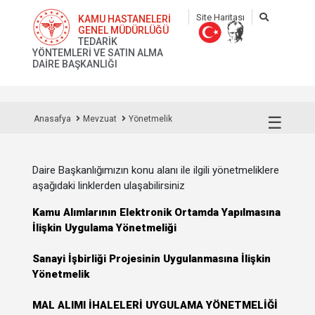
Site Haritası
KAMU HASTANELERİ
GENEL MÜDÜRLÜĞÜ
TEDARİK
YÖNTEMLERİ VE SATIN ALMA
DAİRE BAŞKANLIĞI
☰
Anasafya
Mevzuat
Yönetmelik
Daire Başkanlığımızın konu alanı ile ilgili yönetmeliklere
aşağıdaki linklerden ulaşabilirsiniz
Kamu Alımlarının Elektronik Ortamda Yapılmasına
İlişkin Uygulama Yönetmeliği
Sanayi İşbirliği Projesinin Uygulanmasına İlişkin
Yönetmelik
MAL ALIMI İHALELERİ UYGULAMA YÖNETMELİĞİ