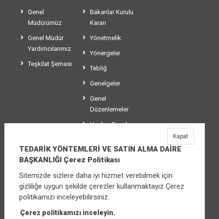
Genel
Bakanlar Kurulu
Müdürümüz
Kararı
Genel Müdür
Yönetmelik
Yardımcılarımız
Yönergeler
Teşkilat Şeması
Tebliğ
Genelgeler
Genel
Düzenlemeler
Usul ve Esaslar
Kapat
Makaleler
TEDARİK YÖNTEMLERİ VE SATIN ALMA DAİRE
BAŞKANLIĞI Çerez Politikası
Sitemizde sizlere daha iyi hizmet verebilmek için
TEDARİK YÖNTEMLERİ VE SATIN ALMA
gizliliğe uygun şekilde çerezler kullanmaktayız Çerez
DAİRE BAŞKANLIĞI
politikamızı inceleyebilirsiniz.
Üniversiteler Mahallesi Şehit Mehmet Bayraktar
Caddesi No:3 Çankaya/Ankara
Çerez politikamızı inceleyin.