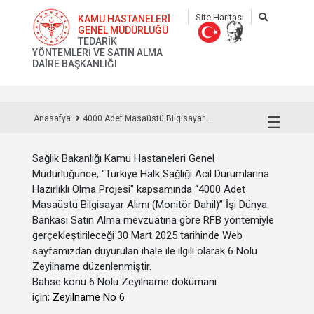
Site Haritası
KAMU HASTANELERİ
GENEL MÜDÜRLÜĞÜ
TEDARİK
YÖNTEMLERİ VE SATIN ALMA
DAİRE BAŞKANLIĞI
☰
Anasafya
4000 Adet Masaüstü Bilgisayar ...
Sağlık Bakanlığı Kamu Hastaneleri Genel
Müdürlüğünce, "Türkiye Halk Sağlığı Acil Durumlarına
Hazırlıklı Olma Projesi" kapsamında “4000 Adet
Masaüstü Bilgisayar Alımı (Monitör Dahil)” İşi Dünya
Bankası Satın Alma mevzuatına göre RFB yöntemiyle
gerçekleştirileceği 30 Mart 2025 tarihinde Web
sayfamızdan duyurulan ihale ile ilgili olarak 6 Nolu
Zeyilname düzenlenmiştir.
Bahse konu 6 Nolu Zeyilname dokümanı
için;
Zeyilname No 6