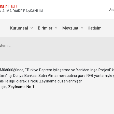
ÜDÜRLÜĞÜ
An
N ALMA DAİRE BAŞKANLIĞI
Kurumsal
Birimler
Mevzuat
İletişim
temi ...
 Müdürlüğünce, "Türkiye Deprem İyileştirme ve Yeniden İnşa Projesi
"
k
Alımı” İşi Dünya Bankası Satın Alma mevzuatına göre RFB yöntemiyle 
 ile ilgili olarak 1 Nolu Zeyilname düzenlenmiştir.
için;
Zeyilname No 1